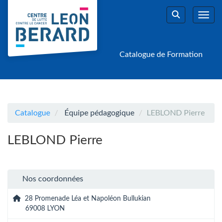
Aller au menu principal
Aller au contenu principal
Personnaliser l'interface
Toggl
Rechercher u
Catalogue de Formation
Catalogue
Équipe pédagogique
LEBLOND Pierre
LEBLOND Pierre
Nos coordonnées
28 Promenade Léa et Napoléon Bullukian
69008 LYON