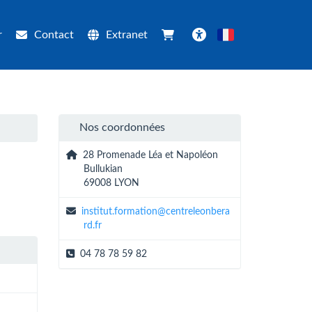
r
Contact
Extranet
Français
Accessibilité
Nos coordonnées
28 Promenade Léa et Napoléon
Bullukian
69008 LYON
institut.formation@centreleonbera
rd.fr
04 78 78 59 82