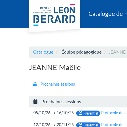
Aller au menu principal
Aller au contenu principal
Personnaliser l'interface
Catalogue de 
Catalogue
Équipe pédagogique
JEANNE 
JEANNE Maëlle
Prochaines sessions
Prochaines sessions
05/10/26 → 16/10/26
Protocole de c
Présentiel
12/10/26 → 20/11/26
Protocole de c
Présentiel