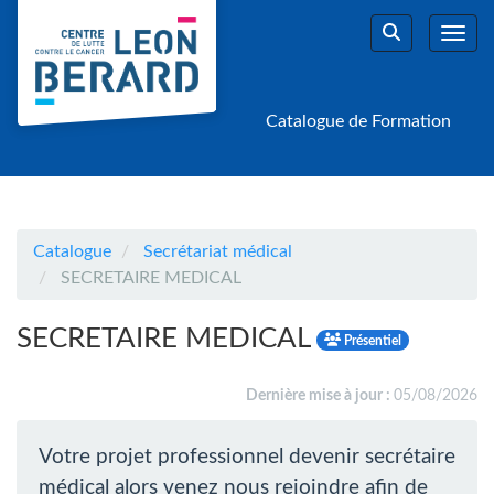
Aller au menu principal
Aller au contenu principal
Personnaliser l'interface
Toggl
Rechercher u
Catalogue de Formation
Catalogue
Secrétariat médical
SECRETAIRE MEDICAL
SECRETAIRE MEDICAL
Présentiel
Dernière mise à jour :
05/08/2026
Votre projet professionnel devenir secrétaire
médical alors venez nous rejoindre afin de