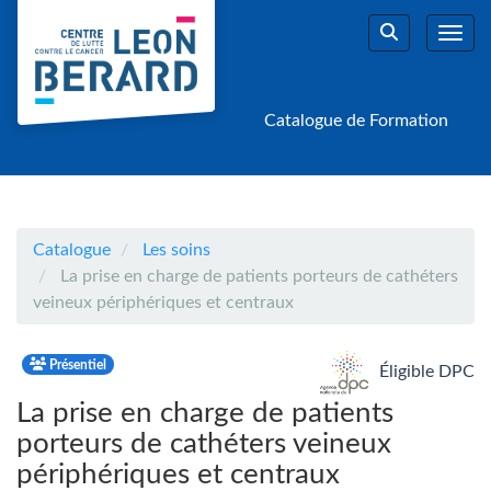
Aller au menu principal
Aller au contenu principal
Personnaliser l'interface
Toggl
Rechercher u
Catalogue de Formation
Catalogue
Les soins
La prise en charge de patients porteurs de cathéters
veineux périphériques et centraux
Présentiel
Éligible DPC
La prise en charge de patients
porteurs de cathéters veineux
périphériques et centraux