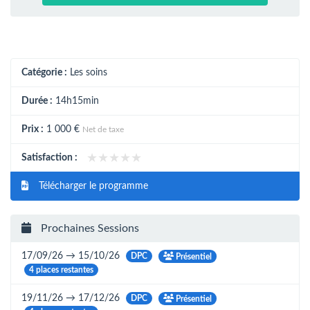
Catégorie :
Les soins
Durée :
14h15min
Prix :
1 000 €
Net de taxe
★★★★★
★★★★★
Satisfaction :
Télécharger le programme
Prochaines Sessions
17/09/26 → 15/10/26
DPC
Présentiel
4 places restantes
19/11/26 → 17/12/26
DPC
Présentiel