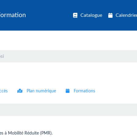
Formation
Catalogue
Calendrie
si
ccès
Plan numérique
Formations
nes à Mobilité Réduite (PMR).