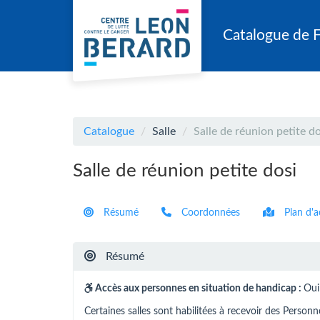
Aller au menu principal
Aller au contenu principal
Personnaliser l'interface
Catalogue de 
Catalogue
Salle
Salle de réunion petite do
Salle de réunion petite dosi
Résumé
Coordonnées
Plan d'a
Résumé
Accès aux personnes en situation de handicap :
Oui
Certaines salles sont habilitées à recevoir des Person