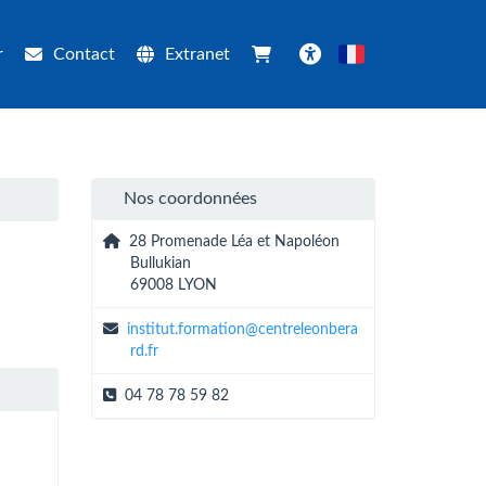
r
Contact
Extranet
Français
Accessibilité
Nos coordonnées
28 Promenade Léa et Napoléon
Bullukian
69008 LYON
institut.formation@centreleonbera
rd.fr
04 78 78 59 82