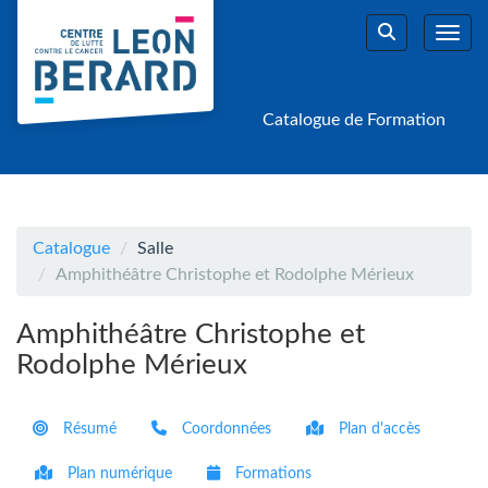
Aller au menu principal
Aller au contenu principal
Personnaliser l'interface
Toggl
Rechercher u
Catalogue de Formation
Catalogue
Salle
Amphithéâtre Christophe et Rodolphe Mérieux
Amphithéâtre Christophe et
Rodolphe Mérieux
Résumé
Coordonnées
Plan d'accès
Plan numérique
Formations