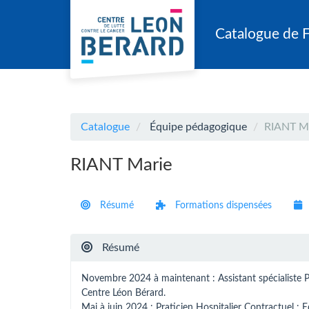
Aller au menu principal
Aller au contenu principal
Personnaliser l'interface
Catalogue de 
Catalogue
Équipe pédagogique
RIANT M
RIANT Marie
Résumé
Formations dispensées
Résumé
Novembre 2024 à maintenant : Assistant spécialiste P
Centre Léon Bérard.
Mai à juin 2024 : Praticien Hospitalier Contractuel : 