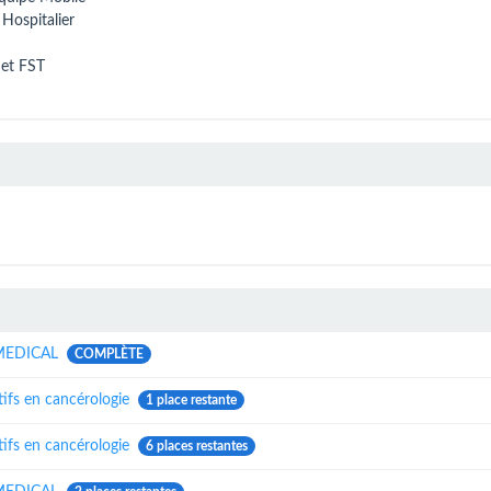
 Hospitalier
 et FST
MEDICAL
COMPLÈTE
atifs en cancérologie
1 place restante
atifs en cancérologie
6 places restantes