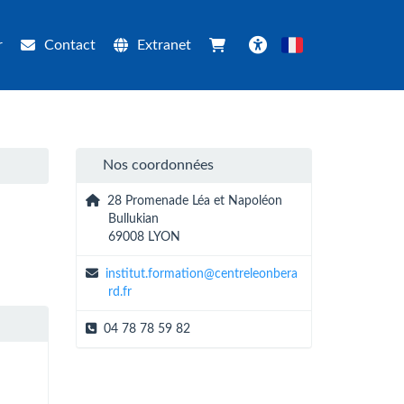
r
Contact
Extranet
Français
Accessibilité
Nos coordonnées
28 Promenade Léa et Napoléon
Bullukian
69008 LYON
institut.formation@centreleonbera
rd.fr
04 78 78 59 82