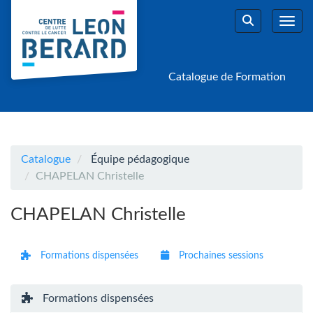
Aller au menu principal
Aller au contenu principal
Personnaliser l'interface
Toggl
Rechercher u
Catalogue de Formation
Catalogue
Équipe pédagogique
CHAPELAN Christelle
CHAPELAN Christelle
Formations dispensées
Prochaines sessions
Formations dispensées